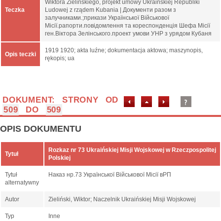
Wiktora Zielińskiego, projekt umowy Ukraińskiej Republiki
Teczka
Ludowej z rządem Kubania | Документи разом з
залучниками.;прикази Української Військової
Місії.рапорти.повідомлення та кореспонденція Шефа Місії
ген.Віктора Зелінського.проект умови УНР з урядом Кубаня
1919 1920; akta luźne; dokumentacja aktowa; maszynopis,
Opis teczki
rękopis; ua
DOKUMENT: STRONY OD
509
DO
509
OPIS DOKUMENTU
Rozkaz nr 73 Ukraińskiej Misji Wojskowej w Rzeczpospolitej
Tytuł
Polskiej
Tytuł
Наказ нр.73 Української Військової Місії вРП
alternatywny
Autor
Zieliński, Wiktor; Naczelnik Ukraińskiej Misji Wojskowej
Typ
Inne