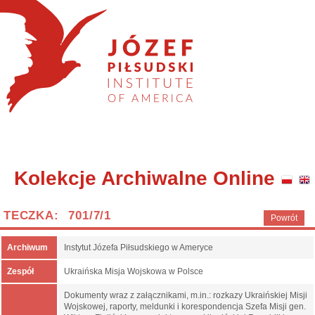
Kolekcje Archiwalne Online
TECZKA: 701/7/1
Powrót
Archiwum
Instytut Józefa Piłsudskiego w Ameryce
Zespół
Ukraińska Misja Wojskowa w Polsce
Dokumenty wraz z załącznikami, m.in.: rozkazy Ukraińskiej Misji
Wojskowej, raporty, meldunki i korespondencja Szefa Misji gen.