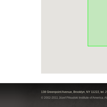
138 Greenpoint Avenue, Brooklyn, NY 11222, tel. 
© 2002-2011 Józef Piłsudski Institute of America. Al