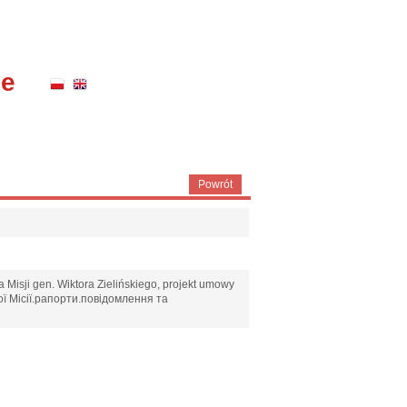
ne
Powrót
 Misji gen. Wiktora Zielińskiego, projekt umowy
ої Місії.рапорти.повідомлення та