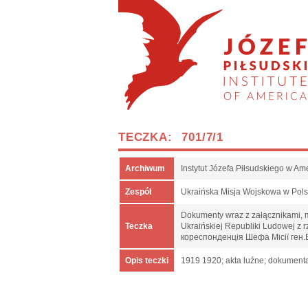
TECZKA: 701/7/1
Archiwum
Instytut Józefa Piłsudskiego w Am
Zespół
Ukraińska Misja Wojskowa w Pol
Dokumenty wraz z załącznikami, m.
Teczka
Ukraińskiej Republiki Ludowej z
кореспонденція Шефа Місії ген.
Opis teczki
1919 1920; akta luźne; dokumenta