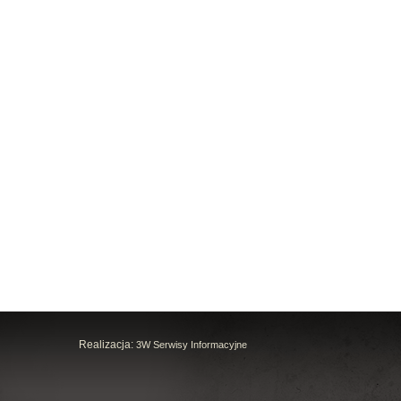
Realizacja:
3W Serwisy Informacyjne