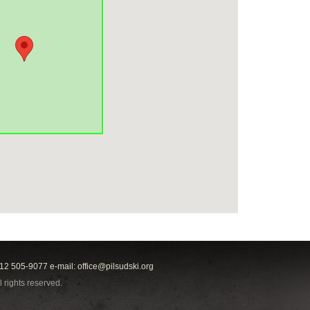
212 505-9077 e-mail:
office@pilsudski.org
l rights reserved.