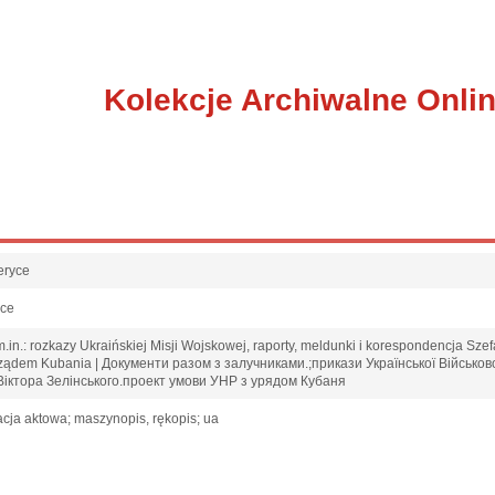
Kolekcje Archiwalne Onli
eryce
sce
in.: rozkazy Ukraińskiej Misji Wojskowej, raporty, meldunki i korespondencja Szefa
 rządem Kubania | Документи разом з залучниками.;прикази Української Військов
Віктора Зелінського.проект умови УНР з урядом Кубаня
cja aktowa; maszynopis, rękopis; ua