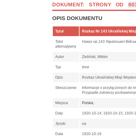
DOKUMENT: STRONY OD
60
OPIS DOKUMENTU
Tytuł
Rozkaz Nr 143 Ukraińskiej Misj
Tytuł
Наказ нр.143 Української Військ
alternatywny
Autor
Zieliński, Wiktor
Typ
Inne
Opis
Rozkaz Ukraińskiej Misji Wojsk
Streszczenie
Informacje o przyłączonych do m
Przypadki żołnierzy pozbawiony
Miejsca
Polska
;
Daty
1920-10-14; 1920-10-15; 1920-
Języki
ua
Data
1920-10-19