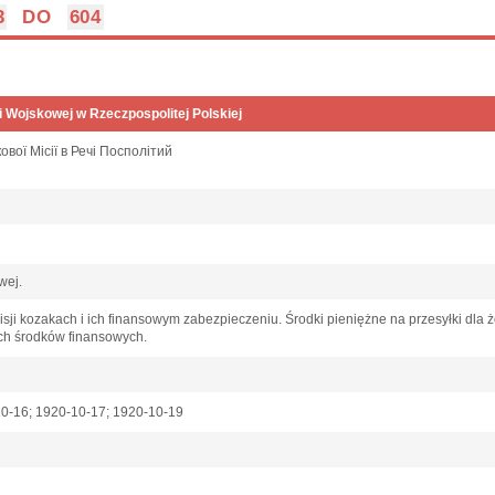
3
DO
604
i Wojskowej w Rzeczpospolitej Polskiej
ової Місії в Речі Посполітий
owej.
isji kozakach i ich finansowym zabezpieczeniu. Środki pieniężne na przesyłki dla 
ch środków finansowych.
10-16; 1920-10-17; 1920-10-19