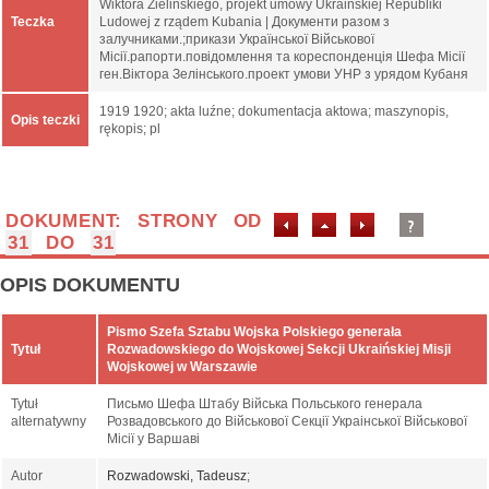
Wiktora Zielińskiego, projekt umowy Ukraińskiej Republiki
Teczka
Ludowej z rządem Kubania | Документи разом з
залучниками.;прикази Української Військової
Місії.рапорти.повідомлення та кореспонденція Шефа Місії
ген.Віктора Зелінського.проект умови УНР з урядом Кубаня
1919 1920; akta luźne; dokumentacja aktowa; maszynopis,
Opis teczki
rękopis; pl
DOKUMENT: STRONY OD
31
DO
31
OPIS DOKUMENTU
Pismo Szefa Sztabu Wojska Polskiego generała
Tytuł
Rozwadowskiego do Wojskowej Sekcji Ukraińskiej Misji
Wojskowej w Warszawie
Tytuł
Письмо Шефа Штабу Війська Польського генерала
alternatywny
Розвадовського до Військової Секції Украінської Військової
Місії у Варшаві
Autor
Rozwadowski, Tadeusz
;