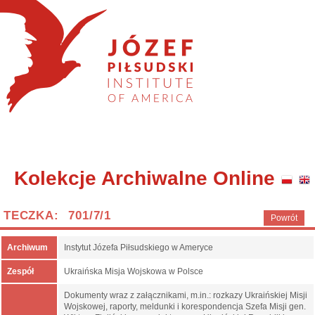
Kolekcje Archiwalne Online
TECZKA: 701/7/1
Powrót
Archiwum
Instytut Józefa Piłsudskiego w Ameryce
Zespół
Ukraińska Misja Wojskowa w Polsce
Dokumenty wraz z załącznikami, m.in.: rozkazy Ukraińskiej Misji
Wojskowej, raporty, meldunki i korespondencja Szefa Misji gen.