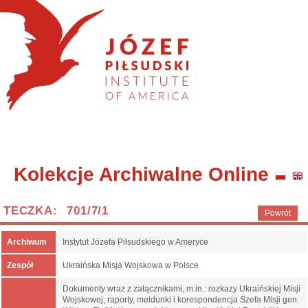
Kolekcje Archiwalne Online
TECZKA: 701/7/1
Powrót
Archiwum
Instytut Józefa Piłsudskiego w Ameryce
Zespół
Ukraińska Misja Wojskowa w Polsce
Dokumenty wraz z załącznikami, m.in.: rozkazy Ukraińskiej Misji
Wojskowej, raporty, meldunki i korespondencja Szefa Misji gen.