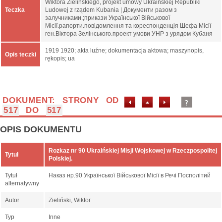
Wiktora Zielińskiego, projekt umowy Ukraińskiej Republiki
Teczka
Ludowej z rządem Kubania | Документи разом з
залучниками.;прикази Української Військової
Місії.рапорти.повідомлення та кореспонденція Шефа Місії
ген.Віктора Зелінського.проект умови УНР з урядом Кубаня
1919 1920; akta luźne; dokumentacja aktowa; maszynopis,
Opis teczki
rękopis; ua
DOKUMENT: STRONY OD
517
DO
517
OPIS DOKUMENTU
Rozkaz nr 90 Ukraińskiej Misji Wojskowej w Rzeczpospolitej
Tytuł
Polskiej.
Tytuł
Наказ нр.90 Української Військової Місії в Речі Посполітий
alternatywny
Autor
Zieliński, Wiktor
Typ
Inne