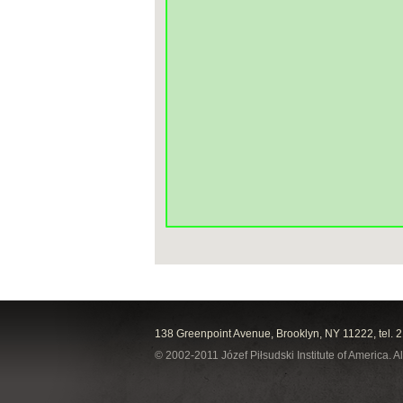
138 Greenpoint Avenue, Brooklyn, NY 11222, tel. 
© 2002-2011 Józef Piłsudski Institute of America. Al