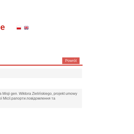
ne
Powrót
 Misji gen. Wiktora Zielińskiego, projekt umowy
ої Місії.рапорти.повідомлення та