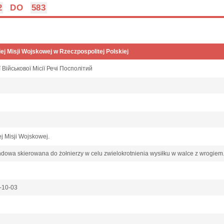
2
DO
583
ej Misji Wojskowej w Rzeczpospolitej Polskiej
 Військової Місії Речі Посполітий
j Misji Wojskowej.
owa skierowana do żołnierzy w celu zwielokrotnienia wysiłku w walce z wrogiem
0-10-03