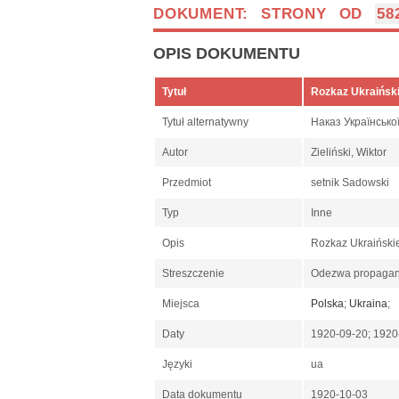
DOKUMENT: STRONY OD
58
OPIS DOKUMENTU
Tytuł
Rozkaz Ukraiński
Tytuł alternatywny
Наказ Української
Autor
Zieliński, Wiktor
Przedmiot
setnik Sadowski
Typ
Inne
Opis
Rozkaz Ukraińskie
Streszczenie
Odezwa propagand
Miejsca
Polska
;
Ukraina
;
Daty
1920-09-20; 192
Języki
ua
Data dokumentu
1920-10-03