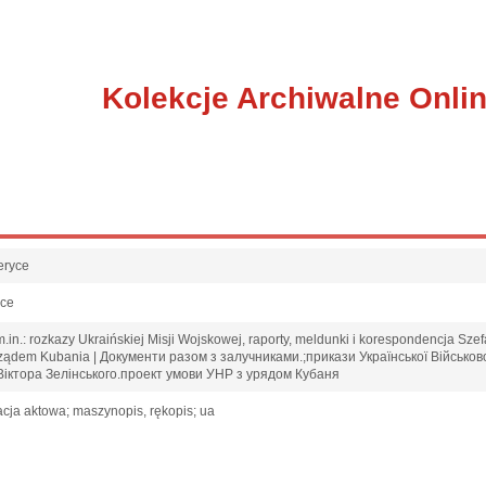
Kolekcje Archiwalne Onli
eryce
sce
in.: rozkazy Ukraińskiej Misji Wojskowej, raporty, meldunki i korespondencja Szefa
 rządem Kubania | Документи разом з залучниками.;прикази Української Військов
Віктора Зелінського.проект умови УНР з урядом Кубаня
cja aktowa; maszynopis, rękopis; ua