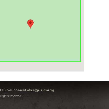
212 505-9077 e-mail:
office@pilsudski.org
l rights reserved.