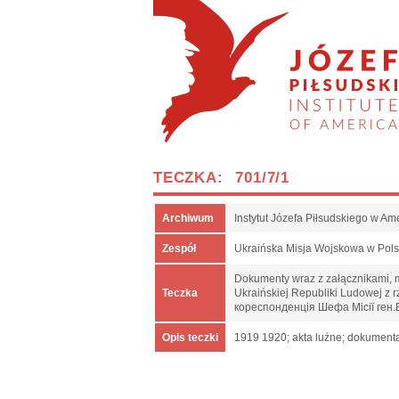
TECZKA: 701/7/1
Archiwum
Instytut Józefa Piłsudskiego w Am
Zespół
Ukraińska Misja Wojskowa w Pol
Dokumenty wraz z załącznikami, m.
Teczka
Ukraińskiej Republiki Ludowej z
кореспонденція Шефа Місії ген.
Opis teczki
1919 1920; akta luźne; dokumenta