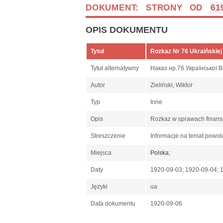
DOKUMENT: STRONY OD
61
OPIS DOKUMENTU
Tytuł
Rozkaz Nr 76 Ukraińskiej
Tytuł alternatywny
Наказ нр.76 Української В
Autor
Zieliński, Wiktor
Typ
Inne
Opis
Rozkaz w sprawach finans
Streszczenie
Informacje na temat powoł
Miejsca
Polska
;
Daty
1920-09-03; 1920-09-04; 
Języki
ua
Data dokumentu
1920-09-06