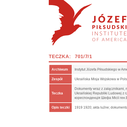
TECZKA: 701/7/1
Archiwum
Instytut Józefa Piłsudskiego w Am
Zespół
Ukraińska Misja Wojskowa w Pol
Dokumenty wraz z załącznikami, m.
Teczka
Ukraińskiej Republiki Ludowej z
кореспонденція Шефа Місії ген.
Opis teczki
1919 1920; akta luźne; dokumenta