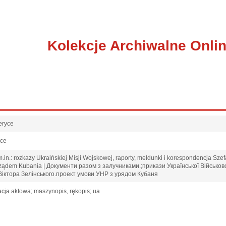
Kolekcje Archiwalne Onli
eryce
sce
in.: rozkazy Ukraińskiej Misji Wojskowej, raporty, meldunki i korespondencja Szefa
 rządem Kubania | Документи разом з залучниками.;прикази Української Військов
Віктора Зелінського.проект умови УНР з урядом Кубаня
cja aktowa; maszynopis, rękopis; ua