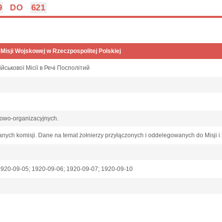
9
DO
621
 Misji Wojskowej w Rzeczpospolitej Polskiej
ійськової Місії в Речі Посполітий
owo-organizacyjnych.
anych komisji. Dane na temat żołnierzy przyłączonych i oddelegowanych do Misji 
1920-09-05; 1920-09-06; 1920-09-07; 1920-09-10