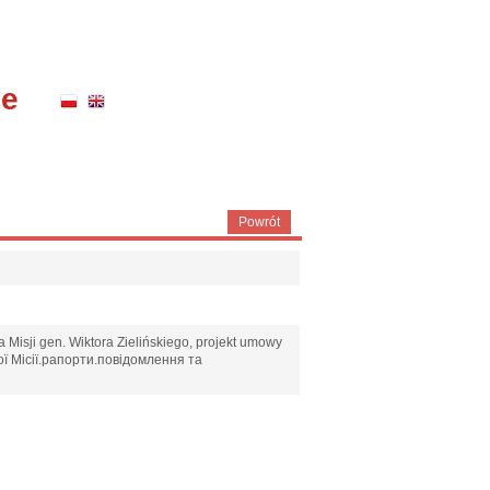
ne
Powrót
 Misji gen. Wiktora Zielińskiego, projekt umowy
ої Місії.рапорти.повідомлення та