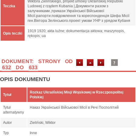
Wiktora Zielińskiego, projekt umowy Ukraińskiej Republiki
Teczka
Ludowej z rządem Kubania | Документи разом з
залучниками.;прикази Української Військової
Місії.рапорти.повідомлення та кореспонденція Шефа Місії
ген.Віктора Зелінського.проект умови УНР з урядом Кубаня
1919 1920; akta luźne; dokumentacja aktowa; maszynopis,
Opis teczki
rękopis; ua
DOKUMENT: STRONY OD
632
DO
633
OPIS DOKUMENTU
Rozkaz Ukraińskiej Misji Wojskowej w Rzeczpospolitej
Tytuł
Polskiej
Tytuł
Наказ Української Військової Місії в Речі Посполітий
alternatywny
Autor
Zieliński, Wiktor
Typ
Inne