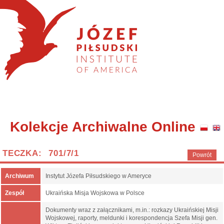
Kolekcje Archiwalne Online
TECZKA: 701/7/1
Powrót
Archiwum
Instytut Józefa Piłsudskiego w Ameryce
Zespół
Ukraińska Misja Wojskowa w Polsce
Dokumenty wraz z załącznikami, m.in.: rozkazy Ukraińskiej Misji
Wojskowej, raporty, meldunki i korespondencja Szefa Misji gen.