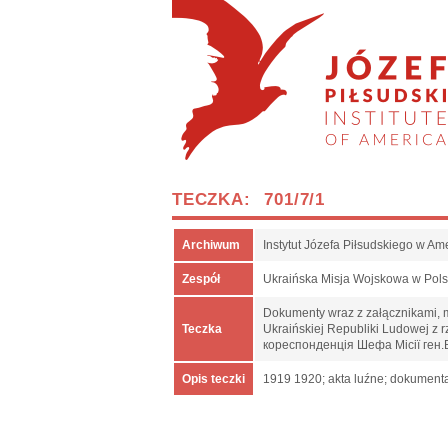
TECZKA: 701/7/1
Archiwum
Instytut Józefa Piłsudskiego w Am
Zespół
Ukraińska Misja Wojskowa w Pol
Dokumenty wraz z załącznikami, m.
Teczka
Ukraińskiej Republiki Ludowej z
кореспонденція Шефа Місії ген.
Opis teczki
1919 1920; akta luźne; dokumenta