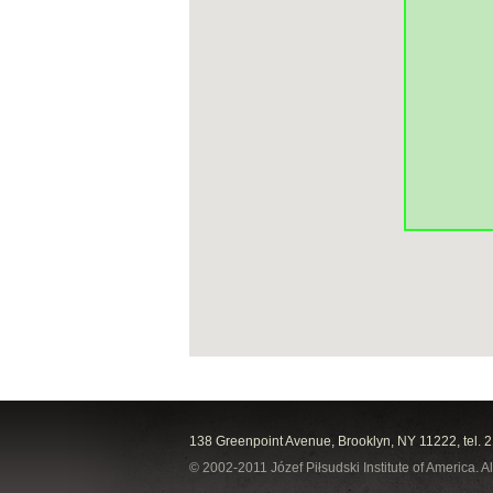
138 Greenpoint Avenue, Brooklyn, NY 11222, tel. 
© 2002-2011 Józef Piłsudski Institute of America. Al