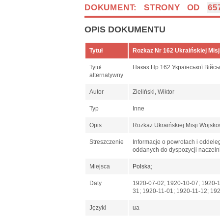
DOKUMENT: STRONY OD
65
OPIS DOKUMENTU
Tytuł
Rozkaz Nr 162 Ukraińskiej Misj
Tytuł
Наказ Нр.162 Української Війсь
alternatywny
Autor
Zieliński, Wiktor
Typ
Inne
Opis
Rozkaz Ukraińskiej Misji Wojsk
Streszczenie
Informacje o powrotach i oddele
oddanych do dyspozycji naczeln
Miejsca
Polska
;
Daty
1920-07-02; 1920-10-07; 1920-1
31; 1920-11-01; 1920-11-12; 19
Języki
ua