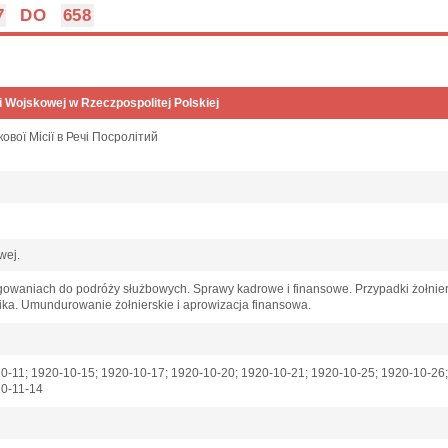
7
DO
658
i Wojskowej w Rzeczpospolitej Polskiej
кової Місії в Речі Посролітий
owej.
gowaniach do podróży służbowych. Sprawy kadrowe i finansowe. Przypadki żołnier
ika. Umundurowanie żołnierskie i aprowizacja finansowa.
0-11; 1920-10-15; 1920-10-17; 1920-10-20; 1920-10-21; 1920-10-25; 1920-10-26;
20-11-14