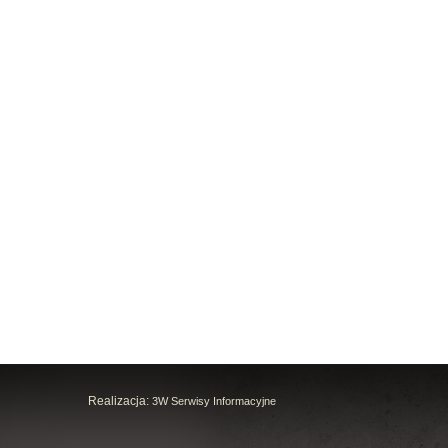
Realizacja:
3W Serwisy Informacyjne