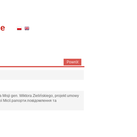
ne
Powrót
 Misji gen. Wiktora Zielińskiego, projekt umowy
ої Місії.рапорти.повідомлення та