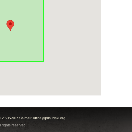
212 505-9077 e-mail:
office@pilsudski.org
l rights reserved.