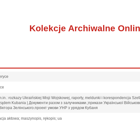
Kolekcje Archiwalne Onli
eryce
sce
in.: rozkazy Ukraińskiej Misji Wojskowej, raporty, meldunki i korespondencja Szefa
 rządem Kubania | Документи разом з залучниками.;прикази Української Військов
Віктора Зелінського.проект умови УНР з урядом Кубаня
cja aktowa; maszynopis, rękopis; ua