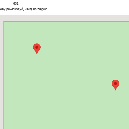
631
Aby powiekszyć, kliknij na zdjęcie.