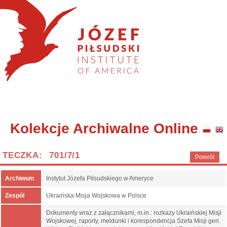
Kolekcje Archiwalne Online
TECZKA: 701/7/1
Powrót
Archiwum
Instytut Józefa Piłsudskiego w Ameryce
Zespół
Ukraińska Misja Wojskowa w Polsce
Dokumenty wraz z załącznikami, m.in.: rozkazy Ukraińskiej Misji
Wojskowej, raporty, meldunki i korespondencja Szefa Misji gen.