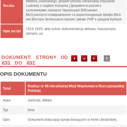
Wiktora Zielińskiego, projekt umowy Ukraińskiej Republiki
Teczka
Ludowej z rządem Kubania | Документи разом з
залучниками.;прикази Української Військової
Місії.рапорти.повідомлення та кореспонденція Шефа Місії
ген.Віктора Зелінського.проект умови УНР з урядом Кубаня
1919 1920; akta luźne; dokumentacja aktowa; maszynopis,
Opis teczki
rękopis; ua
DOKUMENT: STRONY OD
631
DO
631
OPIS DOKUMENTU
Rozkaz nr 88 Ukraińskiej Misji Wojskowej w Rzeczpospolitej
Tytuł
Polskiej
Autor
Zieliński, Wiktor
Typ
Inne
Opis
Dokument dotycząsy spraw bieżących w Armii Ukraińskiej.