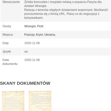
Streszczenie
Żródła francuskie i rosyjskie mówią o poparciu Paryża dla
działań Wrangla.
Relacja z terenów objętych działaniami wojennymi. Możliwość
porozumienia się z Armią URL. Plany co do negocjacji z
bolszewikami.
Osoby
Wrangel, Piotr
;
Miejsca
Francja
;
Krym
;
Ukraina
;
Daty
1920-11-06
Języki
ua
Data
1920-11-06
dokumentu
SKANY DOKUMENTÓW