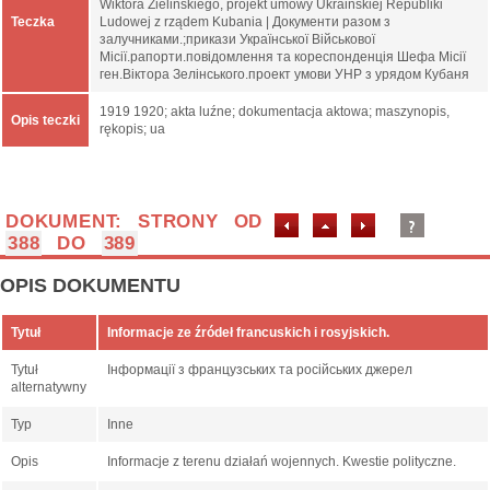
Wiktora Zielińskiego, projekt umowy Ukraińskiej Republiki
Teczka
Ludowej z rządem Kubania | Документи разом з
залучниками.;прикази Української Військової
Місії.рапорти.повідомлення та кореспонденція Шефа Місії
ген.Віктора Зелінського.проект умови УНР з урядом Кубаня
1919 1920; akta luźne; dokumentacja aktowa; maszynopis,
Opis teczki
rękopis; ua
DOKUMENT: STRONY OD
388
DO
389
OPIS DOKUMENTU
Tytuł
Informacje ze źródeł francuskich i rosyjskich.
Tytuł
Інформації з французських та російських джерел
alternatywny
Typ
Inne
Opis
Informacje z terenu działań wojennych. Kwestie polityczne.