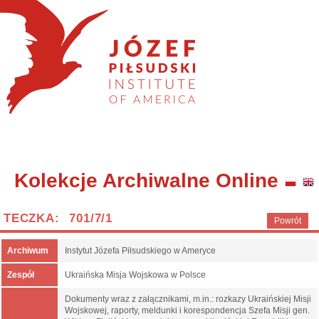
Kolekcje Archiwalne Online
TECZKA: 701/7/1
Powrót
Archiwum
Instytut Józefa Piłsudskiego w Ameryce
Zespół
Ukraińska Misja Wojskowa w Polsce
Dokumenty wraz z załącznikami, m.in.: rozkazy Ukraińskiej Misji
Wojskowej, raporty, meldunki i korespondencja Szefa Misji gen.