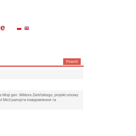
ne
Powrót
 Misji gen. Wiktora Zielińskiego, projekt umowy
ої Місії.рапорти.повідомлення та