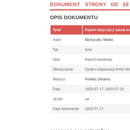
DOKUMENT: STRONY OD
10
OPIS DOKUMENTU
Tytuł
Raport dotyczący spraw te
Autor
Bezruczko, Marko
;
Typ
Inne
Opis
Raport wojskowy.
Streszczenie
System organizacji Armii Uk
Miejsca
Polska
;
Ukraina
;
Daty
1920-07-17; 1920-07-20
Języki
ua
Data dokumentu
1920-07-17