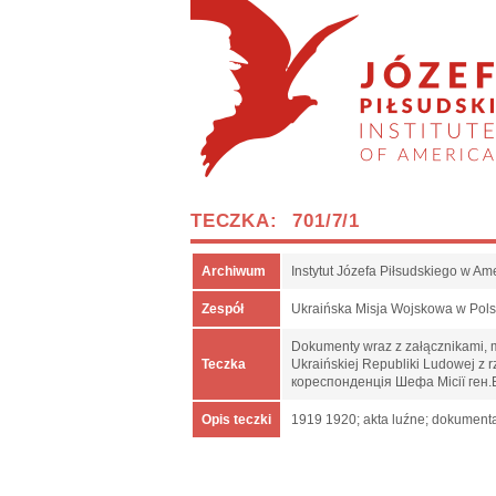
TECZKA: 701/7/1
Archiwum
Instytut Józefa Piłsudskiego w Am
Zespół
Ukraińska Misja Wojskowa w Pol
Dokumenty wraz z załącznikami, m.
Teczka
Ukraińskiej Republiki Ludowej z
кореспонденція Шефа Місії ген.
Opis teczki
1919 1920; akta luźne; dokumenta