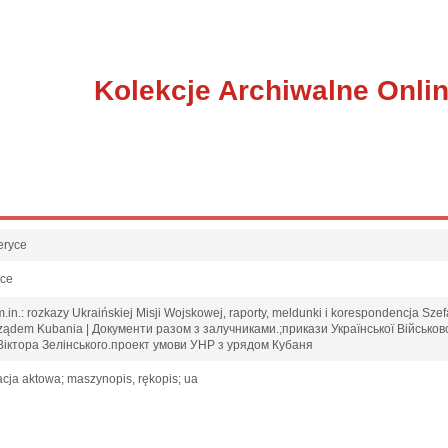
Kolekcje Archiwalne Onli
eryce
sce
in.: rozkazy Ukraińskiej Misji Wojskowej, raporty, meldunki i korespondencja Szefa
 rządem Kubania | Документи разом з залучниками.;прикази Української Військов
Віктора Зелінського.проект умови УНР з урядом Кубаня
cja aktowa; maszynopis, rękopis; ua