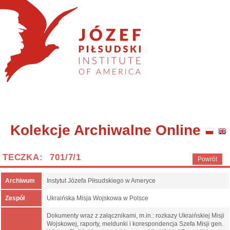
Kolekcje Archiwalne Online
TECZKA: 701/7/1
Powrót
Archiwum
Instytut Józefa Piłsudskiego w Ameryce
Zespół
Ukraińska Misja Wojskowa w Polsce
Dokumenty wraz z załącznikami, m.in.: rozkazy Ukraińskiej Misji
Wojskowej, raporty, meldunki i korespondencja Szefa Misji gen.