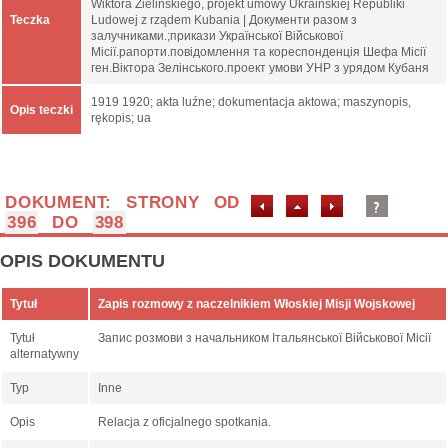
Wiktora Zielińskiego, projekt umowy Ukraińskiej Republiki
Teczka
Ludowej z rządem Kubania | Документи разом з
залучниками.;прикази Української Військової
Місії.рапорти.повідомлення та кореспонденція Шефа Місії
ген.Віктора Зелінського.проект умови УНР з урядом Кубаня
1919 1920; akta luźne; dokumentacja aktowa; maszynopis,
Opis teczki
rękopis; ua
DOKUMENT: STRONY OD
396
DO
398
OPIS DOKUMENTU
Tytuł
Zapis rozmowy z naczelnikiem Włoskiej Misji Wojskowej
Tytuł
Запис розмови з начальником Італьянської Військової Місії
alternatywny
Typ
Inne
Opis
Relacja z oficjalnego spotkania.