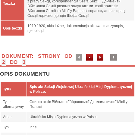
z pracy Sekcji, korespondencja Szefa Sekcji | Документи
Teczka
Військової Секції разом з залучниками- копії приказів
Військової Секції та Місії у Варшаві.справоздання з праці
Секції.кориспонденція Шефа Секції
1919 1920; akta luźne; dokumentacja aktowa; maszynopis,
Opis teczki
rękopis; pl
DOKUMENT: STRONY OD
2
DO
3
OPIS DOKUMENTU
Spis akt Sekcji Wojskowej Ukraińskiej Misji Dyplomatycznej
Tytuł
w Polsce.
Tytuł
Список актів Військової Української Дипломатичної Місії у
alternatywny
Польщі
Autor
Ukraińska Misja Dyplomatyczna w Polsce
Typ
Inne