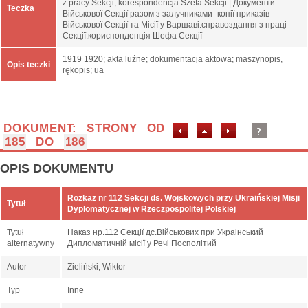
z pracy Sekcji, korespondencja Szefa Sekcji | Документи
Teczka
Військової Секції разом з залучниками- копії приказів
Військової Секції та Місії у Варшаві.справоздання з праці
Секції.кориспонденція Шефа Секції
1919 1920; akta luźne; dokumentacja aktowa; maszynopis,
Opis teczki
rękopis; ua
DOKUMENT: STRONY OD
185
DO
186
OPIS DOKUMENTU
Rozkaz nr 112 Sekcji ds. Wojskowych przy Ukraińskiej Misji
Tytuł
Dyplomatycznej w Rzeczpospolitej Polskiej
Tytuł
Наказ нр.112 Секції дс.Військових при Украінський
alternatywny
Дипломатичній місії у Речі Посполітий
Autor
Zieliński, Wiktor
Typ
Inne