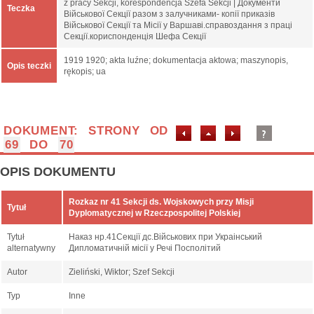
z pracy Sekcji, korespondencja Szefa Sekcji | Документи
Teczka
Військової Секції разом з залучниками- копії приказів
Військової Секції та Місії у Варшаві.справоздання з праці
Секції.кориспонденція Шефа Секції
1919 1920; akta luźne; dokumentacja aktowa; maszynopis,
Opis teczki
rękopis; ua
DOKUMENT: STRONY OD
69
DO
70
OPIS DOKUMENTU
Rozkaz nr 41 Sekcji ds. Wojskowych przy Misji
Tytuł
Dyplomatycznej w Rzeczpospolitej Polskiej
Tytuł
Наказ нр.41Секції дс.Військових при Украінський
alternatywny
Дипломатичній місії у Речі Посполітий
Autor
Zieliński, Wiktor; Szef Sekcji
Typ
Inne