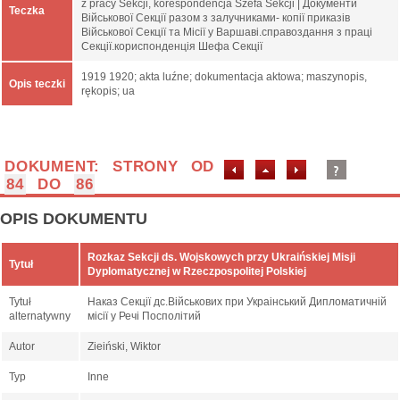
z pracy Sekcji, korespondencja Szefa Sekcji | Документи
Teczka
Військової Секції разом з залучниками- копії приказів
Військової Секції та Місії у Варшаві.справоздання з праці
Секції.кориспонденція Шефа Секції
1919 1920; akta luźne; dokumentacja aktowa; maszynopis,
Opis teczki
rękopis; ua
DOKUMENT: STRONY OD
84
DO
86
OPIS DOKUMENTU
Rozkaz Sekcji ds. Wojskowych przy Ukraińskiej Misji
Tytuł
Dyplomatycznej w Rzeczpospolitej Polskiej
Tytuł
Наказ Секції дс.Військових при Украінський Дипломатичній
alternatywny
місії у Речі Посполітий
Autor
Zieiński, Wiktor
Typ
Inne