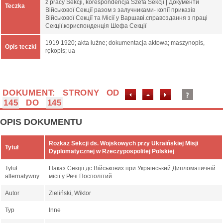
z pracy Sekcji, korespondencja Szefa Sekcji | Документи
Teczka
Військової Секції разом з залучниками- копії приказів
Військової Секції та Місії у Варшаві.справоздання з праці
Секції.кориспонденція Шефа Секції
1919 1920; akta luźne; dokumentacja aktowa; maszynopis,
Opis teczki
rękopis; ua
DOKUMENT: STRONY OD
145
DO
145
OPIS DOKUMENTU
Rozkaz Sekcji ds. Wojskowych przy Ukraińskiej Misji
Tytuł
Dyplomatycznej w Rzeczypospolitej Polskiej
Tytuł
Наказ Секції дс.Військових при Украінський Дипломатичній
alternatywny
місії у Речі Посполітий
Autor
Zieliński, Wiktor
Typ
Inne