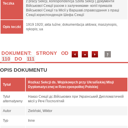
z pracy Sekcji, korespondencja Szefa Sekcji | Документи
Teczka
Військової Секції разом з залучниками- копії приказів
Військової Секції та Місії у Варшаві.справоздання з праці
Секції.кориспонденція Шефа Секції
1919 1920; akta luźne; dokumentacja aktowa; maszynopis,
Opis teczki
rękopis; ua
DOKUMENT: STRONY OD
110
DO
111
OPIS DOKUMENTU
Rozkaz Sekcji ds. Wojskowych przy Ukraińskiej Misji
Tytuł
Dyplomatycznej w Rzeczpospolitej Polskiej
Tytuł
Наказ Секції дс.Військових при Украінський Дипломатичній
alternatywny
місії у Речі Посполітий
Autor
Zieliński, Wiktor
Typ
Inne