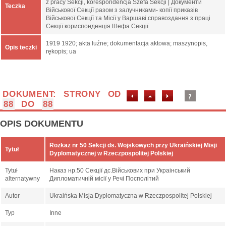
z pracy Sekcji, korespondencja Szefa Sekcji | Документи
Teczka
Військової Секції разом з залучниками- копії приказів
Військової Секції та Місії у Варшаві.справоздання з праці
Секції.кориспонденція Шефа Секції
1919 1920; akta luźne; dokumentacja aktowa; maszynopis,
Opis teczki
rękopis; ua
DOKUMENT: STRONY OD
88
DO
88
OPIS DOKUMENTU
Rozkaz nr 50 Sekcji ds. Wojskowych przy Ukraińskiej Misji
Tytuł
Dyplomatycznej w Rzeczpospolitej Polskiej
Tytuł
Наказ нр.50 Секції дс.Військових при Украінський
alternatywny
Дипломатичній місії у Речі Посполітий
Autor
Ukraińska Misja Dyplomatyczna w Rzeczpospolitej Polskiej
Typ
Inne