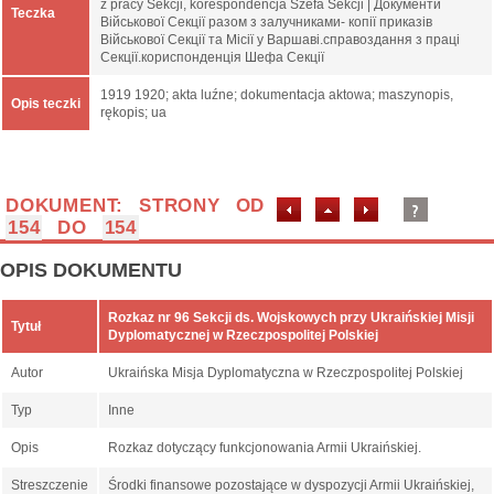
z pracy Sekcji, korespondencja Szefa Sekcji | Документи
Teczka
Військової Секції разом з залучниками- копії приказів
Військової Секції та Місії у Варшаві.справоздання з праці
Секції.кориспонденція Шефа Секції
1919 1920; akta luźne; dokumentacja aktowa; maszynopis,
Opis teczki
rękopis; ua
DOKUMENT: STRONY OD
154
DO
154
OPIS DOKUMENTU
Rozkaz nr 96 Sekcji ds. Wojskowych przy Ukraińskiej Misji
Tytuł
Dyplomatycznej w Rzeczpospolitej Polskiej
Autor
Ukraińska Misja Dyplomatyczna w Rzeczpospolitej Polskiej
Typ
Inne
Opis
Rozkaz dotyczący funkcjonowania Armii Ukraińskiej.
Streszczenie
Środki finansowe pozostające w dyspozycji Armii Ukraińskiej,