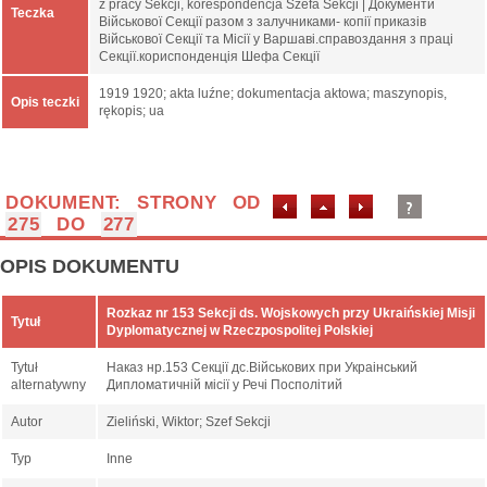
z pracy Sekcji, korespondencja Szefa Sekcji | Документи
Teczka
Військової Секції разом з залучниками- копії приказів
Військової Секції та Місії у Варшаві.справоздання з праці
Секції.кориспонденція Шефа Секції
1919 1920; akta luźne; dokumentacja aktowa; maszynopis,
Opis teczki
rękopis; ua
DOKUMENT: STRONY OD
275
DO
277
OPIS DOKUMENTU
Rozkaz nr 153 Sekcji ds. Wojskowych przy Ukraińskiej Misji
Tytuł
Dyplomatycznej w Rzeczpospolitej Polskiej
Tytuł
Наказ нр.153 Секції дс.Військових при Украінський
alternatywny
Дипломатичній місії у Речі Посполітий
Autor
Zieliński, Wiktor; Szef Sekcji
Typ
Inne