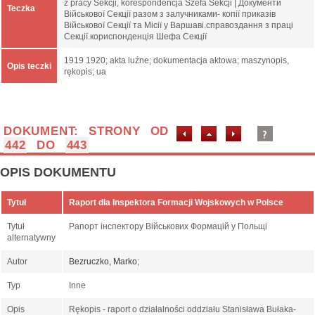
z pracy Sekcji, korespondencja Szefa Sekcji | Документи
Teczka
Військової Секції разом з залучниками- копії приказів
Військової Секції та Місії у Варшаві.справоздання з праці
Секції.кориспонденція Шефа Секції
1919 1920; akta luźne; dokumentacja aktowa; maszynopis,
Opis teczki
rękopis; ua
DOKUMENT: STRONY OD
442
DO
443
OPIS DOKUMENTU
Tytuł
Raport dla Inspektora Formacji Wojskowych w Polsce
Tytuł
Рапорт інспектору Військових Формацій у Польщі
alternatywny
Autor
Bezruczko, Marko
;
Typ
Inne
Opis
Rękopis - raport o działalności oddziału Stanisława Bułaka-