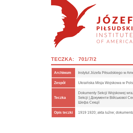
TECZKA: 701/7/2
Archiwum
Instytut Józefa Piłsudskiego w Am
Zespół
Ukraińska Misja Wojskowa w Pol
Dokumenty Sekcji Wojskowej wraz 
Teczka
Sekcji | Документи Військової Се
Шефа Секції
Opis teczki
1919 1920; akta luźne; dokumenta