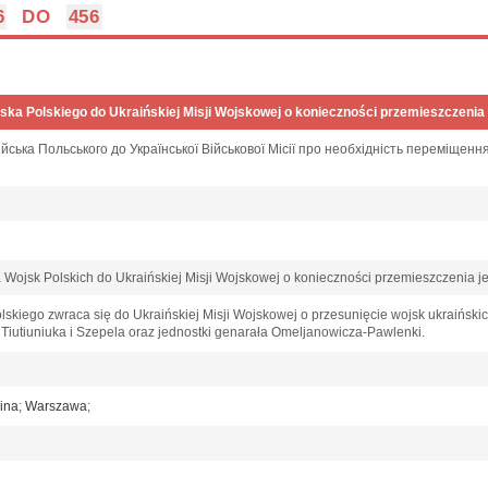
6
DO
456
ka Polskiego do Ukraińskiej Misji Wojskowej o konieczności przemieszczenia
ська Польського до Української Військової Місії про необхідність переміщення
ojsk Polskich do Ukraińskiej Misji Wojskowej o konieczności przemieszczenia j
kiego zwraca się do Ukraińskiej Misji Wojskowej o przesunięcie wojsk ukraiński
 Tiutiuniuka i Szepela oraz jednostki genarała Omeljanowicza-Pawlenki.
ina
;
Warszawa
;