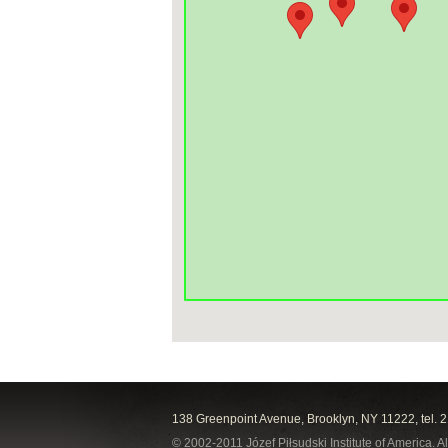
138 Greenpoint Avenue, Brooklyn, NY 11222, tel. 
© 2002-2011 Józef Piłsudski Institute of America. Al