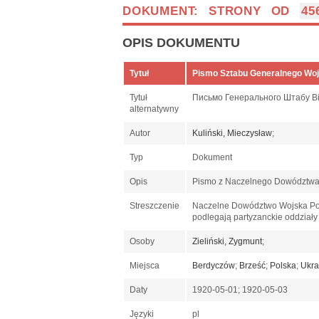
DOKUMENT: STRONY OD
45
OPIS DOKUMENTU
Tytuł
Pismo Sztabu Generalnego Wojs
Tytuł
Письмо Генерального Штабу Вій
alternatywny
Autor
Kuliński, Mieczysław
;
Typ
Dokument
Opis
Pismo z Naczelnego Dowództwa W
Streszczenie
Naczelne Dowództwo Wojska Pols
podlegają partyzanckie oddziały
Osoby
Zieliński, Zygmunt
;
Miejsca
Berdyczów
;
Brześć
;
Polska
;
Ukra
Daty
1920-05-01; 1920-05-03
Języki
pl