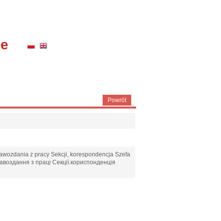
ne
Powrót
rawozdania z pracy Sekcji, korespondencja Szefa
справоздання з праці Секції.кориспонденція