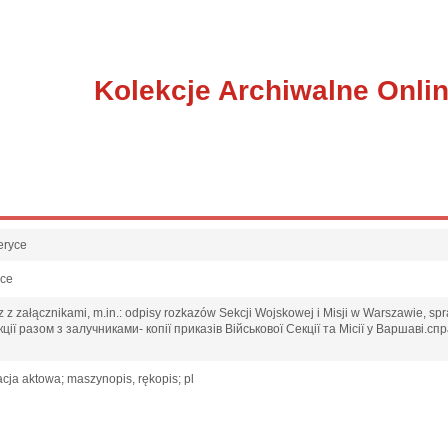
Kolekcje Archiwalne Onli
eryce
sce
z załącznikami, m.in.: odpisy rozkazów Sekcji Wojskowej i Misji w Warszawie, sp
кції разом з залучниками- копії приказів Військової Секції та Місії у Варшаві.
cja aktowa; maszynopis, rękopis; pl