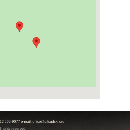
212 505-9077 e-mail:
office@pilsudski.org
l rights reserved.