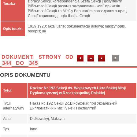
z pracy Sekcji, korespondencja Szefa Sekcji | Документи
Teczka
Військової Секції разом з залучниками- копії приказів
Військової Секції та Місії у Варшаві.справоздання з праці
Секції.кориспонденція Шефа Секції
1919 1920; akta luźne; dokumentacja aktowa; maszynopis,
Opis teczki
rękopis; ua
DOKUMENT: STRONY OD
344
DO
345
OPIS DOKUMENTU
Rozkaz Nr 192 Sekcji ds. Wojskowych Ukraińskiej Misji
Tytuł
Dyplomatycznej w Rzeczpospolitej Polskiej
Tytuł
Наказ нр.192 Секції дс.Військових при Украінський
alternatywny
Дипломатичній місії у Речі Посполітий
Autor
Didkowskyj, Maksym
Typ
Inne