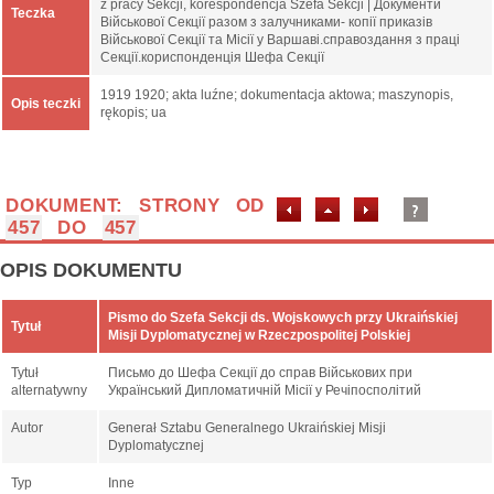
z pracy Sekcji, korespondencja Szefa Sekcji | Документи
Teczka
Військової Секції разом з залучниками- копії приказів
Військової Секції та Місії у Варшаві.справоздання з праці
Секції.кориспонденція Шефа Секції
1919 1920; akta luźne; dokumentacja aktowa; maszynopis,
Opis teczki
rękopis; ua
DOKUMENT: STRONY OD
457
DO
457
OPIS DOKUMENTU
Pismo do Szefa Sekcji ds. Wojskowych przy Ukraińskiej
Tytuł
Misji Dyplomatycznej w Rzeczpospolitej Polskiej
Tytuł
Письмо до Шефа Секції до справ Військових при
alternatywny
Український Дипломатичній Місії у Речіпосполітий
Autor
Generał Sztabu Generalnego Ukraińskiej Misji
Dyplomatycznej
Typ
Inne