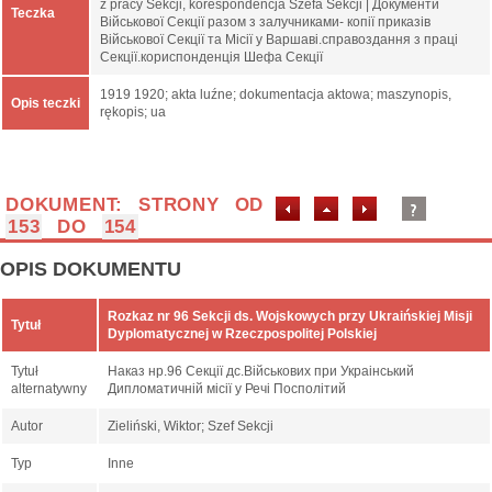
z pracy Sekcji, korespondencja Szefa Sekcji | Документи
Teczka
Військової Секції разом з залучниками- копії приказів
Військової Секції та Місії у Варшаві.справоздання з праці
Секції.кориспонденція Шефа Секції
1919 1920; akta luźne; dokumentacja aktowa; maszynopis,
Opis teczki
rękopis; ua
DOKUMENT: STRONY OD
153
DO
154
OPIS DOKUMENTU
Rozkaz nr 96 Sekcji ds. Wojskowych przy Ukraińskiej Misji
Tytuł
Dyplomatycznej w Rzeczpospolitej Polskiej
Tytuł
Наказ нр.96 Секції дс.Військових при Украінський
alternatywny
Дипломатичній місії у Речі Посполітий
Autor
Zieliński, Wiktor; Szef Sekcji
Typ
Inne