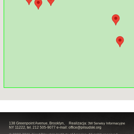
138 Greenpoint Avenue, Brooklyn,
Realizacja:
3W Serwisy Informacyjne
NY 11222, tel. 212 505-9077 e-mail:
office@pilsudski.org