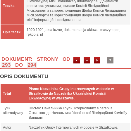
Likwidacyjnej Misji, komunikaty informacyjne | Документи
Teczka
разом ззалучниками;прикази Комісії Ліквідаційної
Місії.рапорти та кореспонденція Шефа Комісії Ліквідаційної
Місії.рапорти та кореспонденція Шефа Комісії Ліквідаційної
місії.інформаційні повідомлення
1920 1921; akta luźne; dokumentacja aktowa; maszynopis,
Opis teczki
rękopis; pl
DOKUMENT: STRONY OD
293
DO
294
OPIS DOKUMENTU
Pismo Naczelnika Grupy Internowanych w obozie w
Tytuł
Strzałkowie do Naczelnika Ukraińskiej Komisji
Likwidacyjnej w Warszawie.
Tytuł
Письмо Начальника Групи Інтернованих в лагері в
alternatywny
Стжалкові до Начальника Української Ліквідаційної Комісії у
Варшаві
Autor
Naczelnik Grupy Internowanych w obozie w Strzałkowie.