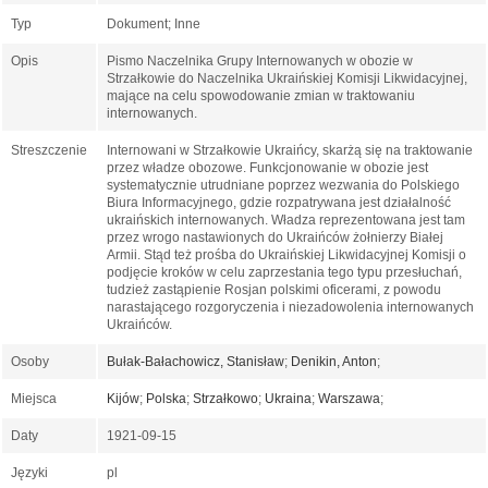
Typ
Dokument; Inne
Opis
Pismo Naczelnika Grupy Internowanych w obozie w
Strzałkowie do Naczelnika Ukraińskiej Komisji Likwidacyjnej,
mające na celu spowodowanie zmian w traktowaniu
internowanych.
Streszczenie
Internowani w Strzałkowie Ukraińcy, skarżą się na traktowanie
przez władze obozowe. Funkcjonowanie w obozie jest
systematycznie utrudniane poprzez wezwania do Polskiego
Biura Informacyjnego, gdzie rozpatrywana jest działalność
ukraińskich internowanych. Władza reprezentowana jest tam
przez wrogo nastawionych do Ukraińców żołnierzy Białej
Armii. Stąd też prośba do Ukraińskiej Likwidacyjnej Komisji o
podjęcie kroków w celu zaprzestania tego typu przesłuchań,
tudzież zastąpienie Rosjan polskimi oficerami, z powodu
narastającego rozgoryczenia i niezadowolenia internowanych
Ukraińców.
Osoby
Bułak-Bałachowicz, Stanisław
;
Denikin, Anton
;
Miejsca
Kijów
;
Polska
;
Strzałkowo
;
Ukraina
;
Warszawa
;
Daty
1921-09-15
Języki
pl