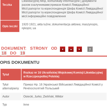
Likwidacyjnej Misji, komunikaty informacyjne | Документи
Teczka
разом ззалучниками;прикази Комісії Ліквідаційної
Місії.рапорти та кореспонденція Шефа Комісії Ліквідаційної
Місії.рапорти та кореспонденція Шефа Комісії Ліквідаційної
місії.інформаційні повідомлення
1920 1921; akta luźne; dokumentacja aktowa; maszynopis,
Opis teczki
rękopis; ua
DOKUMENT: STRONY OD
18
DO
19
OPIS DOKUMENTU
Rozkaz nr 16 Ukraińskiej Wojskowej Komisji Likwidacyjnej
Tytuł
w Rzeczpospolitej Polskiej
Tytuł
Приказ Нр. 16 Української Військової Ліквідаційної Комісії у
alternatywny
Речіпосполітий Польський
Autor
Osiecki, Jurko; Zieliński, Wiktor
Typ
Inne