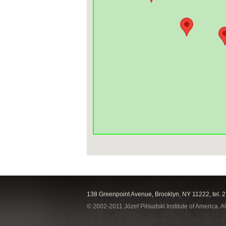
138 Greenpoint Avenue, Brooklyn, NY 11222, tel. 
© 2002-2011 Józef Piłsudski Institute of America. Al