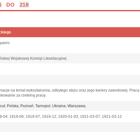
6
DO
218
eckiego
цького
aińskiej Wojskowej Komisji Likwidacyjnej
rmacje na temat wykształcenia, odbytego stażu oraz jego kariery zawodowej. Praca w
iękowanie za rzetelną pracę.
cut
;
Polska
;
Poznań
;
Tarnopol
;
Ukraina
;
Warszawa
;
9-04; 1919-06; 1919-07; 1919-12; 1920-01-03; 1921-03-07; 1921-03-12