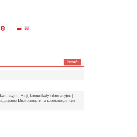
ne
Powrót
kwidacyjnej Misji, komunikaty informacyjne |
відаційної Місії.рапорти та кореспонденція