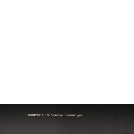
Realizacja:
3W Serwisy Informacyjne