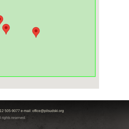
212 505-9077 e-mail:
office@pilsudski.org
l rights reserved.