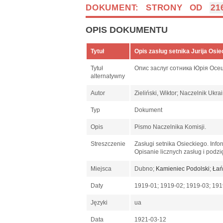
DOKUMENT: STRONY OD
21
OPIS DOKUMENTU
Tytuł
Opis zasług setnika Jurija Osi
Tytuł
Опис заслуг сотника Юрія Осе
alternatywny
Autor
Zieliński, Wiktor; Naczelnik Ukr
Typ
Dokument
Opis
Pismo Naczelnika Komisji.
Streszczenie
Zasługi setnika Osieckiego. Info
Opisanie licznych zasług i podz
Miejsca
Dubno;
Kamieniec Podolski
;
Łań
Daty
1919-01; 1919-02; 1919-03; 191
Języki
ua
Data
1921-03-12