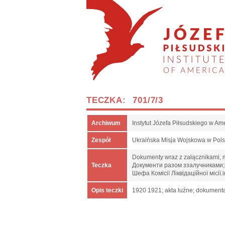
TECZKA: 701/7/3
Archiwum
Instytut Józefa Piłsudskiego w Am
Zespół
Ukraińska Misja Wojskowa w Pol
Dokumenty wraz z załącznikami, m.
Teczka
Документи разом ззалучниками;пр
Шефа Комісії Ліквідаційної місі
Opis teczki
1920 1921; akta luźne; dokumenta