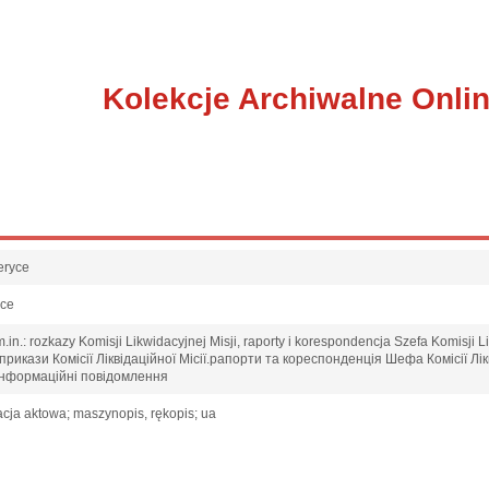
Kolekcje Archiwalne Onli
eryce
sce
in.: rozkazy Komisji Likwidacyjnej Misji, raporty i korespondencja Szefa Komisji Li
икази Комісії Ліквідаційної Місії.рапорти та кореспонденція Шефа Комісії Лік
ї.інформаційні повідомлення
cja aktowa; maszynopis, rękopis; ua