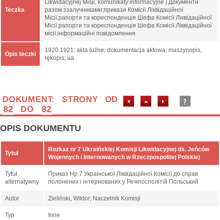
Likwidacyjnej Misji, komunikaty informacyjne | Документи
Teczka
разом ззалучниками;прикази Комісії Ліквідаційної
Місії.рапорти та кореспонденція Шефа Комісії Ліквідаційної
Місії.рапорти та кореспонденція Шефа Комісії Ліквідаційної
місії.інформаційні повідомлення
1920 1921; akta luźne; dokumentacja aktowa; maszynopis,
Opis teczki
rękopis; ua
DOKUMENT: STRONY OD
82
DO
82
OPIS DOKUMENTU
Rozkaz nr 7 Ukraińskiej Komisji Likwidacyjnej ds. Jeńców
Tytuł
Wojennych i Internowanych w Rzeczpospolitej Polskiej
Tytuł
Приказ Нр.7 Украінської Ліквідаційної Комісії до справ
alternatywny
полонених і інтернованих у Речіпосполітій Польський
Autor
Zieliński, Wiktor; Naczelnik Komisji
Typ
Inne