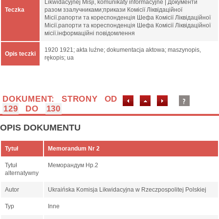
Likwidacyjnej Misji, komunikaty informacyjne | Документи
Teczka
разом ззалучниками;прикази Комісії Ліквідаційної
Місії.рапорти та кореспонденція Шефа Комісії Ліквідаційної
Місії.рапорти та кореспонденція Шефа Комісії Ліквідаційної
місії.інформаційні повідомлення
1920 1921; akta luźne; dokumentacja aktowa; maszynopis,
Opis teczki
rękopis; ua
DOKUMENT: STRONY OD
129
DO
130
OPIS DOKUMENTU
Tytuł
Memorandum Nr 2
Tytuł
Меморандум Нр.2
alternatywny
Autor
Ukraińska Komisja Likwidacyjna w Rzeczpospolitej Polskiej
Typ
Inne