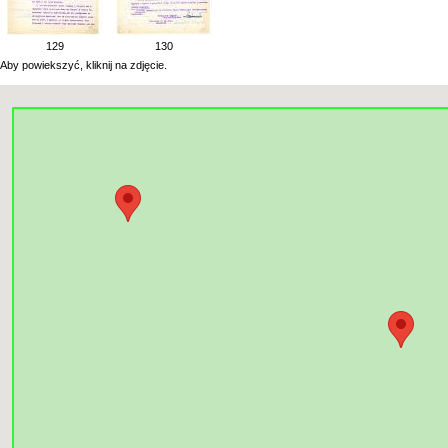
129
130
Aby powiekszyć, kliknij na zdjęcie.