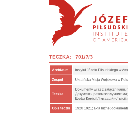
TECZKA: 701/7/3
Archiwum
Instytut Józefa Piłsudskiego w Am
Zespół
Ukraińska Misja Wojskowa w Pol
Dokumenty wraz z załącznikami, m.
Teczka
Документи разом ззалучниками;пр
Шефа Комісії Ліквідаційної місі
Opis teczki
1920 1921; akta luźne; dokumenta