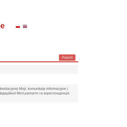
ne
Powrót
kwidacyjnej Misji, komunikaty informacyjne |
відаційної Місії.рапорти та кореспонденція