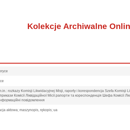
Kolekcje Archiwalne Onli
eryce
sce
in.: rozkazy Komisji Likwidacyjnej Misji, raporty i korespondencja Szefa Komisji Li
икази Комісії Ліквідаційної Місії.рапорти та кореспонденція Шефа Комісії Лік
ї.інформаційні повідомлення
cja aktowa; maszynopis, rękopis; ua