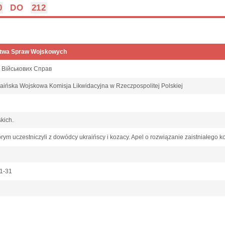
0
DO
212
rstwa Spraw Wojskowych
а Військових Справ
Ukraińska Wojskowa Komisja Likwidacyjna w Rzeczpospolitej Polskiej
skich.
rym uczestniczyli z dowódcy ukraińscy i kozacy. Apel o rozwiązanie zaistniałego ko
01-31