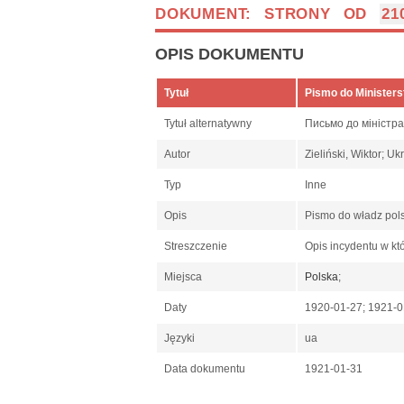
DOKUMENT: STRONY OD
21
OPIS DOKUMENTU
Tytuł
Pismo do Ministe
Tytuł alternatywny
Письмо до міністр
Autor
Zieliński, Wiktor; 
Typ
Inne
Opis
Pismo do władz pol
Streszczenie
Opis incydentu w któ
Miejsca
Polska
;
Daty
1920-01-27; 1921-
Języki
ua
Data dokumentu
1921-01-31