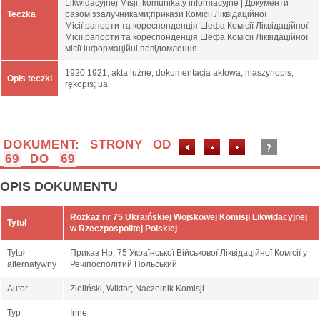
Likwidacyjnej Misji, komunikaty informacyjne | Документи
Teczka
разом ззалучниками;прикази Комісії Ліквідаційної
Місії.рапорти та кореспонденція Шефа Комісії Ліквідаційної
Місії.рапорти та кореспонденція Шефа Комісії Ліквідаційної
місії.інформаційні повідомлення
1920 1921; akta luźne; dokumentacja aktowa; maszynopis,
Opis teczki
rękopis; ua
DOKUMENT: STRONY OD
69
DO
69
OPIS DOKUMENTU
Rozkaz nr 75 Ukraińskiej Wojskowej Komisji Likwidacyjnej
Tytuł
w Rzeczpospolitej Polskiej
Tytuł
Приказ Нр. 75 Української Військової Ліквідаційної Комісії у
alternatywny
Речіпосполітий Польський
Autor
Zieliński, Wiktor; Naczelnik Komisji
Typ
Inne