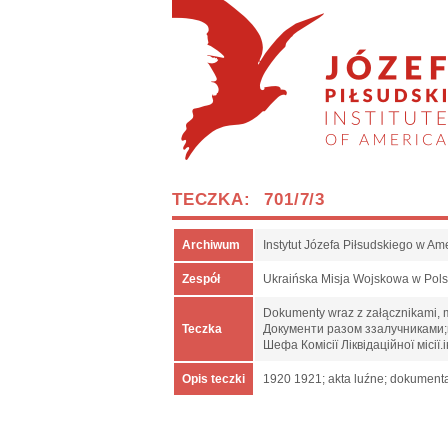
TECZKA: 701/7/3
Archiwum
Instytut Józefa Piłsudskiego w Am
Zespół
Ukraińska Misja Wojskowa w Pol
Dokumenty wraz z załącznikami, m.
Teczka
Документи разом ззалучниками;пр
Шефа Комісії Ліквідаційної місі
Opis teczki
1920 1921; akta luźne; dokumenta