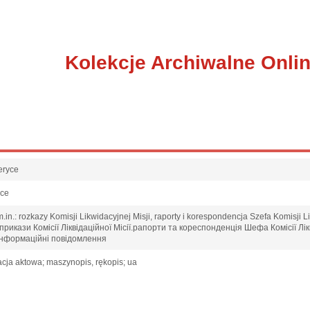
Kolekcje Archiwalne Onli
eryce
sce
in.: rozkazy Komisji Likwidacyjnej Misji, raporty i korespondencja Szefa Komisji Li
икази Комісії Ліквідаційної Місії.рапорти та кореспонденція Шефа Комісії Лік
ї.інформаційні повідомлення
cja aktowa; maszynopis, rękopis; ua