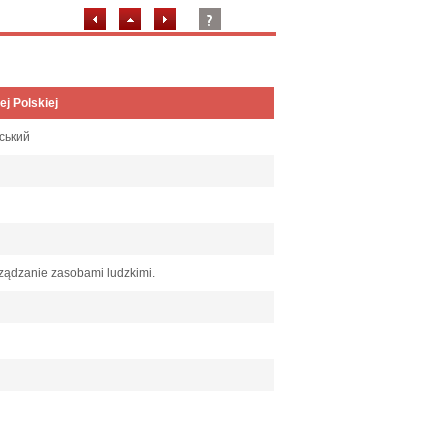
ej Polskiej
ьський
rządzanie zasobami ludzkimi.