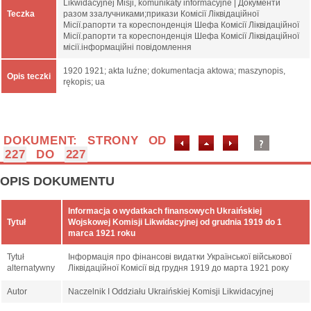
Likwidacyjnej Misji, komunikaty informacyjne | Документи
Teczka
разом ззалучниками;прикази Комісії Ліквідаційної
Місії.рапорти та кореспонденція Шефа Комісії Ліквідаційної
Місії.рапорти та кореспонденція Шефа Комісії Ліквідаційної
місії.інформаційні повідомлення
1920 1921; akta luźne; dokumentacja aktowa; maszynopis,
Opis teczki
rękopis; ua
DOKUMENT: STRONY OD
227
DO
227
OPIS DOKUMENTU
Informacja o wydatkach finansowych Ukraińskiej
Tytuł
Wojskowej Komisji Likwidacyjnej od grudnia 1919 do 1
marca 1921 roku
Tytuł
Інформація про фінансові видатки Української військової
alternatywny
Ліквідаційної Комісії від грудня 1919 до марта 1921 року
Autor
Naczelnik I Oddziału Ukraińskiej Komisji Likwidacyjnej