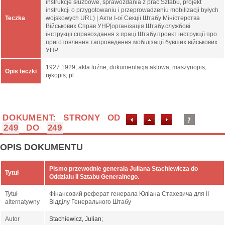
instrukcje służbowe, sprawozdania z prac Sztabu, projekt
instrukcji o przygotowaniu i przeprowadzeniu mobilizacji byłych
Teczka
wojskowych URL) | Акти І-ої Секції Штабу Міністерства
Військових Справ УНР[організація Штабу.службові
інструкції.справоздання з праці Штабу.проект інструкції про
приготовлення тапроведення мобілізації бувших військових
УНР
1927 1929; akta luźne; dokumentacja aktowa; maszynopis,
Opis teczki
rękopis; pl
DOKUMENT: STRONY OD
249
DO
249
OPIS DOKUMENTU
Pismo przewodnie generała Juliana Stachiewicza do
Tytuł
Oddziału II Sztabu Generalnego.
Tytuł
Фінансовий реферат генерала Юліана Стахевича для ІІ
alternatywny
Відділу Генерального Штабу
Autor
Stachiewicz, Julian
;