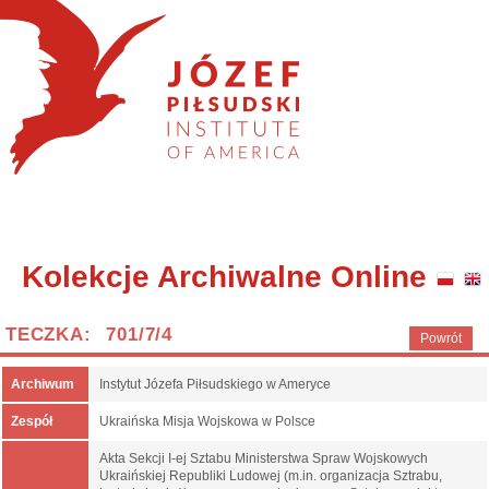
Kolekcje Archiwalne Online
TECZKA: 701/7/4
Powrót
Archiwum
Instytut Józefa Piłsudskiego w Ameryce
Zespół
Ukraińska Misja Wojskowa w Polsce
Akta Sekcji I-ej Sztabu Ministerstwa Spraw Wojskowych
Ukraińskiej Republiki Ludowej (m.in. organizacja Sztrabu,