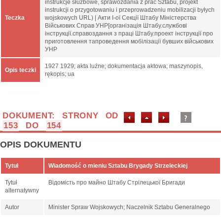
instrukcje służbowe, sprawozdania z prac Sztabu, projekt
instrukcji o przygotowaniu i przeprowadzeniu mobilizacji byłych
Teczka
wojskowych URL) | Акти І-ої Секції Штабу Міністерства
Військових Справ УНР[організація Штабу.службові
інструкції.справоздання з праці Штабу.проект інструкції про
приготовлення тапроведення мобілізації бувших військових
УНР
1927 1929; akta luźne; dokumentacja aktowa; maszynopis,
Opis teczki
rękopis; ua
DOKUMENT: STRONY OD
153
DO
154
OPIS DOKUMENTU
Tytuł
Wiadomość o mieniu Sztabu Brygady Strzeleckiej
Tytuł
Відомість про майно Штабу Стрілецької Бригади
alternatywny
Autor
Minister Spraw Wojskowych; Naczelnik Sztabu Generalnego