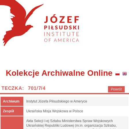
Kolekcje Archiwalne Online
TECZKA: 701/7/4
Powrót
Archiwum
Instytut Józefa Piłsudskiego w Ameryce
Zespół
Ukraińska Misja Wojskowa w Polsce
Akta Sekcji I-ej Sztabu Ministerstwa Spraw Wojskowych
Ukraińskiej Republiki Ludowej (m.in. organizacja Sztrabu,