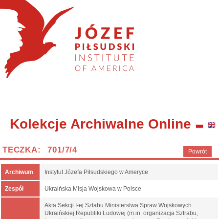
Kolekcje Archiwalne Online
TECZKA: 701/7/4
Powrót
Archiwum
Instytut Józefa Piłsudskiego w Ameryce
Zespół
Ukraińska Misja Wojskowa w Polsce
Akta Sekcji I-ej Sztabu Ministerstwa Spraw Wojskowych
Ukraińskiej Republiki Ludowej (m.in. organizacja Sztrabu,