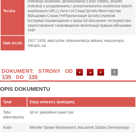
instrukcje służbowe, sprawozdania z prac Sztabu, projekt
instrukcji o przygotowaniu i przeprowadzeniu mobilizacji byłych
Teczka
wojskowych URL) | Акти І-ої Секції Штабу Міністерства
Військових Справ УНР[організація Штабу.службові
інструкції.справоздання з праці Штабу.проект інструкції про
приготовлення тапроведення мобілізації бувших військових
УНР
1927 1929; akta luźne; dokumentacja aktowa; maszynopis,
Opis teczki
rękopis; ua
DOKUMENT: STRONY OD
135
DO
135
OPIS DOKUMENTU
Tytuł
Etaty orkiestry dywizyjnej
Tytuł
Штат дивізійної оркестри
alternatywny
Autor
Minister Spraw Wojskowych; Naczelnik Sztabu Generalnego