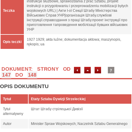
instrukcje służbowe, sprawozdania z prac Sztabu, projekt
instrukcji o przygotowaniu i przeprowadzeniu mobilizacji byłych
Teczka
wojskowych URL) | Акти І-ої Секції Штабу Міністерства
Військових Справ УНР[організація Штабу.службові
інструкції.справоздання з праці Штабу.проект інструкції про
приготовлення тапроведення мобілізації бувших військових
УНР
1927 1929; akta luźne; dokumentacja aktowa; maszynopis,
Opis teczki
rękopis; ua
DOKUMENT: STRONY OD
147
DO
148
OPIS DOKUMENTU
Tytuł
Etaty Sztabu Dywizji Strzeleckiej
Tytuł
Штат Штабу стрілецької Дивізії
alternatywny
Autor
Minister Spraw Wojskowych; Naczelnik Sztabu Generalnego