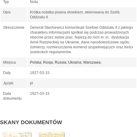
Typ
Nota
Opis
Krótka notatka pisana ołowkiem, skierowana do Szefa
Oddziału II.
Streszczenie
Generał Stachiewicz komunikuje Szefowi Oddziału II z jakiego
charakteru informacjami spotkał się podczas prowadzonych
obecnie przez siebie prac. Należą do nich m. in.: dyslokacja
Armii Radzieckiej na Ukrainie, dane narodowościowe ogółu
żolnierzy, rozmieszczenie komend uzupełniejących oraz treści
sowieckich regulaminów.
Miejsca
Polska
;
Rosja
;
Russia
;
Ukraina
;
Warszawa
;
Daty
1927-03-15
Języki
pl
Data
1927-03-15
dokumentu
SKANY DOKUMENTÓW