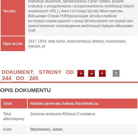
instrukcje służbowe, sprawozdania z prac Sztabu, projekt
instrukcji o przygotowaniu i przeprowadzeniu mobilizacji byłych
Teczka
wojskowych URL) | Акти І-ої Секції Штабу Міністерства
Військових Справ УНР[організація Штабу.службові
інструкції.справоздання з праці Штабу.проект інструкції про
приготовлення тапроведення мобілізації бувших військових
УНР
1927 1929; akta luźne; dokumentacja aktowa; maszynopis,
Opis teczki
rękopis; pl
DOKUMENT: STRONY OD
244
DO
245
OPIS DOKUMENTU
Tytuł
Notatka generała Juliana Stachiewicza.
Tytuł
Записка генерала Юліана Стахевича
alternatywny
Autor
Stachiewicz, Julian
;