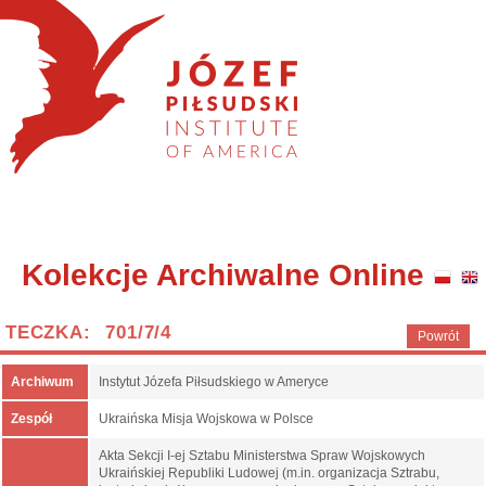
Kolekcje Archiwalne Online
TECZKA: 701/7/4
Powrót
Archiwum
Instytut Józefa Piłsudskiego w Ameryce
Zespół
Ukraińska Misja Wojskowa w Polsce
Akta Sekcji I-ej Sztabu Ministerstwa Spraw Wojskowych
Ukraińskiej Republiki Ludowej (m.in. organizacja Sztrabu,