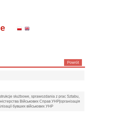
ne
Powrót
nstrukcje służbowe, sprawozdania z prac Sztabu,
у Міністерства Військових Справ УНР[організація
лізації бувших військових УНР