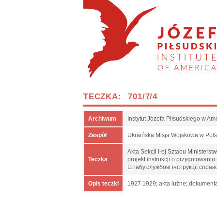
TECZKA: 701/7/4
Archiwum
Instytut Józefa Piłsudskiego w Am
Zespół
Ukraińska Misja Wojskowa w Pol
Akta Sekcji I-ej Sztabu Ministers
Teczka
projekt instrukcji o przygotowan
Штабу.службові інструкції.спра
Opis teczki
1927 1929; akta luźne; dokumenta