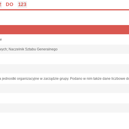
2
DO
123
пи
wych; Naczelnik Sztabu Generalnego
 jednostki organizacyjne w zarządzie grupy. Podano w nim także dane liczbowe do