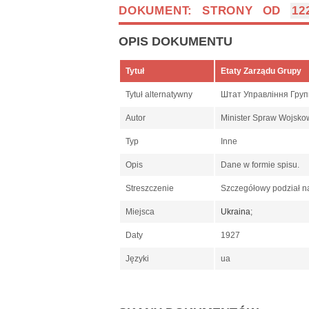
DOKUMENT: STRONY OD
12
OPIS DOKUMENTU
Tytuł
Etaty Zarządu Grupy
Tytuł alternatywny
Штат Управління Гру
Autor
Minister Spraw Wojsko
Typ
Inne
Opis
Dane w formie spisu.
Streszczenie
Szczegółowy podział na
Miejsca
Ukraina
;
Daty
1927
Języki
ua