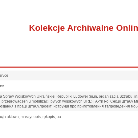
Kolekcje Archiwalne Onli
eryce
sce
twa Spraw Wojskowych Ukraińskiej Republiki Ludowej (m.in. organizacja Sztrabu, i
iu i przeprowadzeniu mobilizacji byłych wojskowych URL) | Акти І-ої Секції Штаб
воздання з праці Штабу.проект інструкції про приготовлення тапроведення мобі
cja aktowa; maszynopis, rękopis; ua