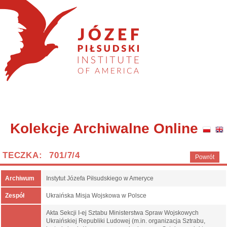
Kolekcje Archiwalne Online
TECZKA: 701/7/4
Powrót
Archiwum
Instytut Józefa Piłsudskiego w Ameryce
Zespół
Ukraińska Misja Wojskowa w Polsce
Akta Sekcji I-ej Sztabu Ministerstwa Spraw Wojskowych
Ukraińskiej Republiki Ludowej (m.in. organizacja Sztrabu,