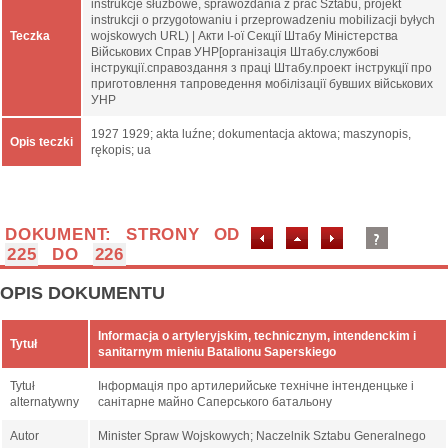
instrukcje służbowe, sprawozdania z prac Sztabu, projekt
instrukcji o przygotowaniu i przeprowadzeniu mobilizacji byłych
Teczka
wojskowych URL) | Акти І-ої Секції Штабу Міністерства
Військових Справ УНР[організація Штабу.службові
інструкції.справоздання з праці Штабу.проект інструкції про
приготовлення тапроведення мобілізації бувших військових
УНР
1927 1929; akta luźne; dokumentacja aktowa; maszynopis,
Opis teczki
rękopis; ua
DOKUMENT: STRONY OD
225
DO
226
OPIS DOKUMENTU
Informacja o artyleryjskim, technicznym, intendenckim i
Tytuł
sanitarnym mieniu Batalionu Saperskiego
Tytuł
Інформація про артилерийське технічне інтенденцьке і
alternatywny
санітарне майно Саперського батальону
Autor
Minister Spraw Wojskowych; Naczelnik Sztabu Generalnego