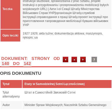
instrukcje służbowe, sprawozdania z prac Sztabu, projekt
instrukcji o przygotowaniu i przeprowadzeniu mobilizacji byłych
Teczka
wojskowych URL) | Акти І-ої Секції Штабу Міністерства
Військових Справ УНР[організація Штабу.службові
інструкції.справоздання з праці Штабу.проект інструкції про
приготовлення тапроведення мобілізації бувших військових
УНР
1927 1929; akta luźne; dokumentacja aktowa; maszynopis,
Opis teczki
rękopis; ua
DOKUMENT: STRONY OD
140
DO
142
OPIS DOKUMENTU
Tytuł
Etaty w Samodzielnej Sotni Łącznościowej
Tytuł
Штат в Самостійній Звязковій Сотні
alternatywny
Autor
Minister Spraw Wojskowych; Naczelnik Sztabu Generalnego