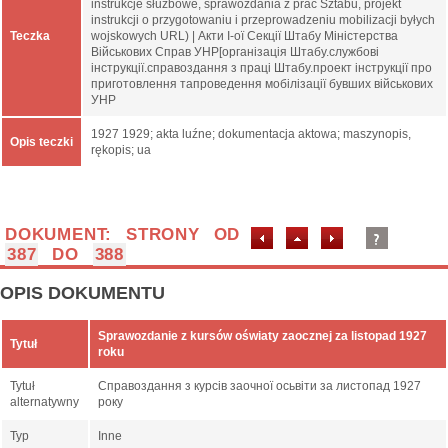
instrukcje służbowe, sprawozdania z prac Sztabu, projekt
instrukcji o przygotowaniu i przeprowadzeniu mobilizacji byłych
Teczka
wojskowych URL) | Акти І-ої Секції Штабу Міністерства
Військових Справ УНР[організація Штабу.службові
інструкції.справоздання з праці Штабу.проект інструкції про
приготовлення тапроведення мобілізації бувших військових
УНР
1927 1929; akta luźne; dokumentacja aktowa; maszynopis,
Opis teczki
rękopis; ua
DOKUMENT: STRONY OD
387
DO
388
OPIS DOKUMENTU
Sprawozdanie z kursów oświaty zaocznej za listopad 1927
Tytuł
roku
Tytuł
Справоздання з курсів заочної осьвіти за листопад 1927
alternatywny
року
Typ
Inne