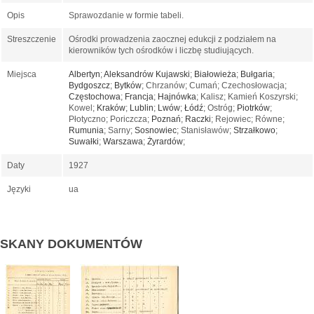
Opis
Sprawozdanie w formie tabeli.
Streszczenie
Ośrodki prowadzenia zaocznej edukcji z podziałem na
kierowników tych ośrodków i liczbę studiujących.
Miejsca
Albertyn
;
Aleksandrów Kujawski
;
Białowieża
;
Bułgaria
;
Bydgoszcz
;
Bytków
; Chrzanów; Cumań; Czechosłowacja;
Częstochowa
;
Francja
;
Hajnówka
; Kalisz; Kamień Koszyrski;
Kowel;
Kraków
;
Lublin
;
Lwów
;
Łódź
; Ostróg;
Piotrków
;
Płotyczno; Poriczcza;
Poznań
;
Raczki
; Rejowiec; Równe;
Rumunia
; Sarny;
Sosnowiec
; Stanisławów;
Strzałkowo
;
Suwałki
;
Warszawa
;
Żyrardów
;
Daty
1927
Języki
ua
SKANY DOKUMENTÓW