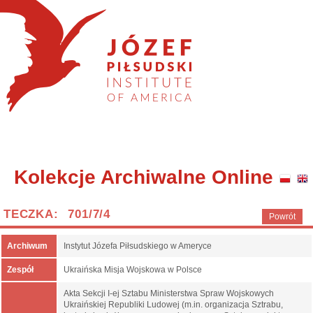
Kolekcje Archiwalne Online
TECZKA: 701/7/4
Powrót
Archiwum
Instytut Józefa Piłsudskiego w Ameryce
Zespół
Ukraińska Misja Wojskowa w Polsce
Akta Sekcji I-ej Sztabu Ministerstwa Spraw Wojskowych
Ukraińskiej Republiki Ludowej (m.in. organizacja Sztrabu,