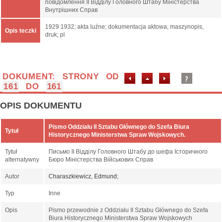
повідомлення ІІ Відділу Головного Штабу Міністерства
Внутрішних Справ
1929 1932; akta luźne; dokumentacja aktowa; maszynopis,
Opis teczki
druk; pl
DOKUMENT: STRONY OD
161
DO
161
OPIS DOKUMENTU
Pismo Oddziału II Sztabu Głównego do Szefa Biura
Tytuł
Historycznego Ministerstwa Spraw Wojskowych.
Tytuł
Письмо ІІ Відділу Головного Штабу до шефа Історичного
alternatywny
Бюро Міністерства Військових Справ
Autor
Charaszkiewicz, Edmund
;
Typ
Inne
Opis
Pismo przewodnie z Oddziału II Sztabu Głównego do Szefa
Biura Historycznego Ministerstwa Spraw Wojskowych