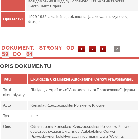
повідомлення ІІ Відділу Головного Штабу Міністерства
Внутрішних Справ
1929 1932; akta luźne; dokumentacja aktowa; maszynopis,
Opis teczki
druk; pl
DOKUMENT: STRONY OD
59
DO
64
OPIS DOKUMENTU
Tytuł
Likwidacja Ukraińskiej Autokefalnej Cerkwi Prawosławnej.
Tytuł
Ліквідація Української Автокифальної Православної Церкви
alternatywny
Autor
Konsulat Rzeczpospolitej Polskiej w Kijowie
Typ
Inne
Opis
Odpis raportu Konsulatu Rzeczpospolitej Polskiej w Kijowie
dotyczący sytuacji Ukraińskiej Autokefalnej Cerkwi
Prawosławnej, kolektywizacji i reemigrantów z Wołynia.