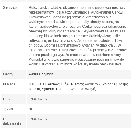
Streszczenie
Bolszewickie władze ukraińskie, pomimo ugodowej postawy
reprezentantów i działaczy Ukraińskiej Autokefalnej Cerkwi
Prawosławnej, dążą do jej rozbicia. Aresztowania jej
wybitnych przedstawicieli poprzedziły obrady soboru, na
którym zadecydowano o rozbiciu Cerkwi poprzez odrzucenie
obecnej struktury organizacyjnej. Szykanowani są też księża
katoliccy. Na wsiach postępuje proces kolektywizacji. Nie
odbywa się on bez użycia siły. Akceptuje go zaledwie 10%
chłopów. Oporni są przymusowo wysyłani w głąb kraju. W
takiej sytuacji wielu Niemców i Polaków przybyłych z terenów
zaboru pruskiego wyraża chęć powrotu w rodzinne strony.
Konsulat w Kijowie sugeruje wpuszczanie reemigrantów do
Polski i stworzenie im możliwości uzyskania obywatelstwa.
Osoby
Petlura, Symon
;
Miejsca
Bar;
Biała Cerkiew
;
Kijów
;
Niemcy
; Płoskirów;
Połonne
;
Rosja
;
Russia
;
Syberia
;
Ukraina
; Winnica; Wołyń;
Daty
1930-04-02
Języki
pl
Data
1930-04-02
dokumentu