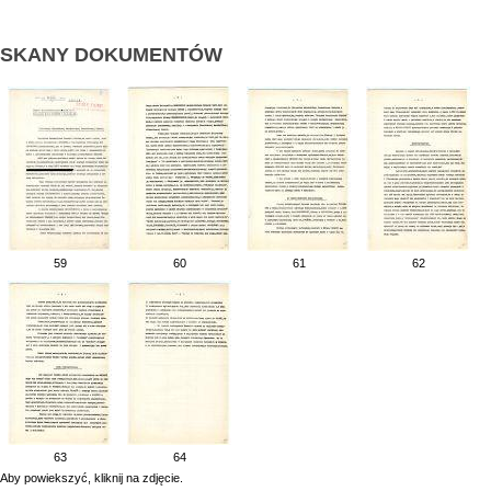
SKANY DOKUMENTÓW
59
60
61
62
63
64
Aby powiekszyć, kliknij na zdjęcie.