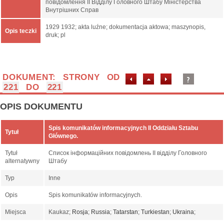
повідомлення ІІ Відділу Головного Штабу Міністерства
Внутрішних Справ
1929 1932; akta luźne; dokumentacja aktowa; maszynopis,
Opis teczki
druk; pl
DOKUMENT: STRONY OD
221
DO
221
OPIS DOKUMENTU
Spis komunikatów informacyjnych II Oddziału Sztabu
Tytuł
Głównego.
Tytuł
Список інформаційних повідомлень ІІ відділу Головного
alternatywny
Штабу
Typ
Inne
Opis
Spis komunikatów informacyjnych.
Miejsca
Kaukaz;
Rosja
;
Russia
;
Tatarstan
;
Turkiestan
;
Ukraina
;