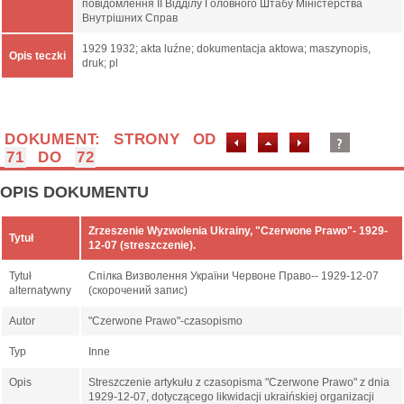
повідомлення ІІ Відділу Головного Штабу Міністерства
Внутрішних Справ
1929 1932; akta luźne; dokumentacja aktowa; maszynopis,
Opis teczki
druk; pl
DOKUMENT: STRONY OD
71
DO
72
OPIS DOKUMENTU
Zrzeszenie Wyzwolenia Ukrainy, "Czerwone Prawo"- 1929-
Tytuł
12-07 (streszczenie).
Tytuł
Спілка Визволення України Червоне Право-- 1929-12-07
alternatywny
(скорочений запис)
Autor
"Czerwone Prawo"-czasopismo
Typ
Inne
Opis
Streszczenie artykułu z czasopisma "Czerwone Prawo" z dnia
1929-12-07, dotyczącego likwidacji ukraińskiej organizacji