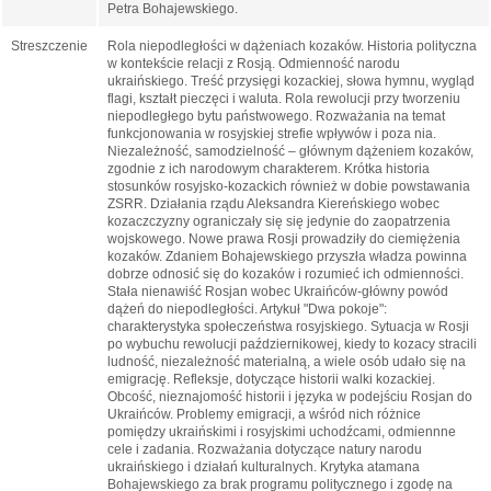
Petra Bohajewskiego.
Streszczenie
Rola niepodległości w dążeniach kozaków. Historia polityczna
w kontekście relacji z Rosją. Odmienność narodu
ukraińskiego. Treść przysięgi kozackiej, słowa hymnu, wygląd
flagi, kształt pieczęci i waluta. Rola rewolucji przy tworzeniu
niepodległego bytu państwowego. Rozważania na temat
funkcjonowania w rosyjskiej strefie wpływów i poza nia.
Niezależność, samodzielność – głównym dążeniem kozaków,
zgodnie z ich narodowym charakterem. Krótka historia
stosunków rosyjsko-kozackich również w dobie powstawania
ZSRR. Działania rządu Aleksandra Kiereńskiego wobec
kozaczczyzny ograniczały się się jedynie do zaopatrzenia
wojskowego. Nowe prawa Rosji prowadziły do ciemiężenia
kozaków. Zdaniem Bohajewskiego przyszła władza powinna
dobrze odnosić się do kozaków i rozumieć ich odmienności.
Stała nienawiść Rosjan wobec Ukraińców-główny powód
dążeń do niepodległości. Artykuł "Dwa pokoje":
charakterystyka społeczeństwa rosyjskiego. Sytuacja w Rosji
po wybuchu rewolucji październikowej, kiedy to kozacy stracili
ludność, niezależność materialną, a wiele osób udało się na
emigrację. Refleksje, dotyczące historii walki kozackiej.
Obcość, nieznajomość historii i języka w podejściu Rosjan do
Ukraińców. Problemy emigracji, a wśród nich różnice
pomiędzy ukraińskimi i rosyjskimi uchodźcami, odmiennne
cele i zadania. Rozważania dotyczące natury narodu
ukraińskiego i działań kulturalnych. Krytyka atamana
Bohajewskiego za brak programu politycznego i zgodę na