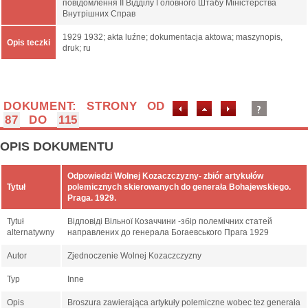
повідомлення ІІ Відділу Головного Штабу Міністерства
Внутрішних Справ
1929 1932; akta luźne; dokumentacja aktowa; maszynopis,
Opis teczki
druk; ru
DOKUMENT: STRONY OD
87
DO
115
OPIS DOKUMENTU
Odpowiedzi Wolnej Kozaczczyzny- zbiór artykułów
Tytuł
polemicznych skierowanych do generała Bohajewskiego.
Praga. 1929.
Tytuł
Відповіді Вільної Козаччини -збір полемічних статей
alternatywny
направлених до генерала Богаевського Прага 1929
Autor
Zjednoczenie Wolnej Kozaczczyzny
Typ
Inne
Opis
Broszura zawierająca artykuły polemiczne wobec tez generała