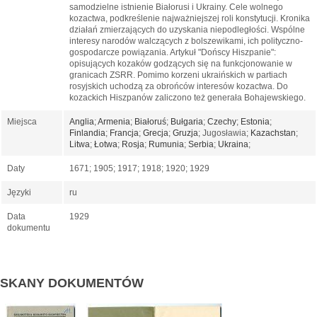
samodzielne istnienie Białorusi i Ukrainy. Cele wolnego
kozactwa, podkreślenie najważniejszej roli konstytucji. Kronika
działań zmierzających do uzyskania niepodległości. Wspólne
interesy narodów walczących z bolszewikami, ich polityczno-
gospodarcze powiązania. Artykuł "Dońscy Hiszpanie":
opisujących kozaków godzących się na funkcjonowanie w
granicach ZSRR. Pomimo korzeni ukraińskich w partiach
rosyjskich uchodzą za obrońców interesów kozactwa. Do
kozackich Hiszpanów zaliczono też generała Bohajewskiego.
Miejsca
Anglia
;
Armenia
;
Białoruś
;
Bułgaria
;
Czechy
;
Estonia
;
Finlandia
;
Francja
;
Grecja
;
Gruzja
; Jugosławia;
Kazachstan
;
Litwa
;
Łotwa
;
Rosja
;
Rumunia
;
Serbia
;
Ukraina
;
Daty
1671; 1905; 1917; 1918; 1920; 1929
Języki
ru
Data
1929
dokumentu
SKANY DOKUMENTÓW