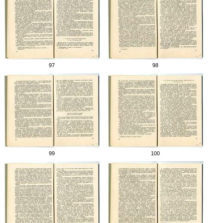
97
98
99
100