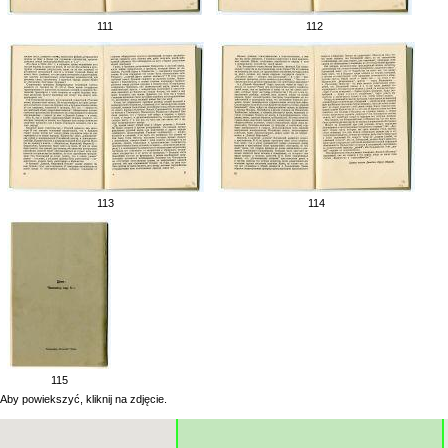
111
112
113
114
115
Aby powiekszyć, kliknij na zdjęcie.