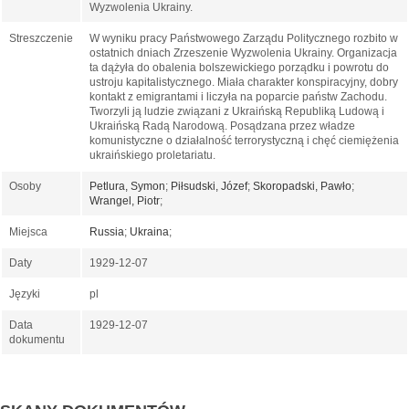
Wyzwolenia Ukrainy.
Streszczenie
W wyniku pracy Państwowego Zarządu Politycznego rozbito w
ostatnich dniach Zrzeszenie Wyzwolenia Ukrainy. Organizacja
ta dążyła do obalenia bolszewickiego porządku i powrotu do
ustroju kapitalistycznego. Miała charakter konspiracyjny, dobry
kontakt z emigrantami i liczyła na poparcie państw Zachodu.
Tworzyli ją ludzie związani z Ukraińską Republiką Ludową i
Ukraińską Radą Narodową. Posądzana przez władze
komunistyczne o działalność terrorystyczną i chęć ciemiężenia
ukraińskiego proletariatu.
Osoby
Petlura, Symon
;
Piłsudski, Józef
;
Skoropadski, Pawło
;
Wrangel, Piotr
;
Miejsca
Russia
;
Ukraina
;
Daty
1929-12-07
Języki
pl
Data
1929-12-07
dokumentu