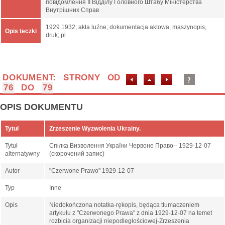
повідомлення ІІ Відділу Головного Штабу Міністерства
Внутрішних Справ
1929 1932; akta luźne; dokumentacja aktowa; maszynopis,
Opis teczki
druk; pl
DOKUMENT: STRONY OD
76
DO
79
OPIS DOKUMENTU
Tytuł
Zrzeszenie Wyzwolenia Ukrainy.
Tytuł
Спілка Визволення України Червоне Право-- 1929-12-07
alternatywny
(скорочений запис)
Autor
"Czerwone Prawo" 1929-12-07
Typ
Inne
Opis
Niedokończona notatka-rękopis, będąca tłumaczeniem
artykułu z "Czerwonego Prawa" z dnia 1929-12-07 na temet
rozbicia organizacji niepodległościowej-Zrzeszenia