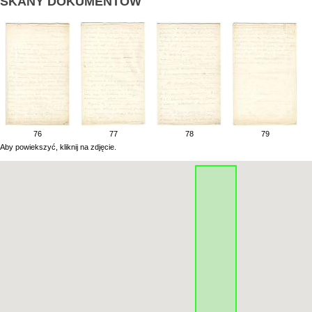
SKANY DOKUMENTÓW
76
77
78
79
Aby powiekszyć, kliknij na zdjęcie.